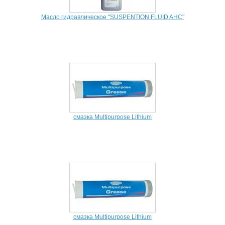
Масло гидравлическое "SUSPENTION FLUID AHC"
смазка Multipurpose Lithium
смазка Multipurpose Lithium