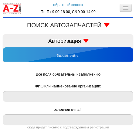
обратный звонок
Пн-Пт 9:00-18:00, Сб 9:00-14:00
О компании
ПОИСК АВТОЗАПЧАСТЕЙ
Клиентам
код запчасти:
Авторизация
Личный кабинет
Здравствуйте.
Контактная информация
запрос по VIN-коду
Все поля обязательны к заполнению
ФИО или наименование организации:
основной е-mail:
автоматически входить в систему
регистрация
забыли пароль
сюда придет письмо с подтверждением регистрации